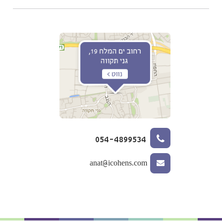
054-4899534
anat@icohens.com